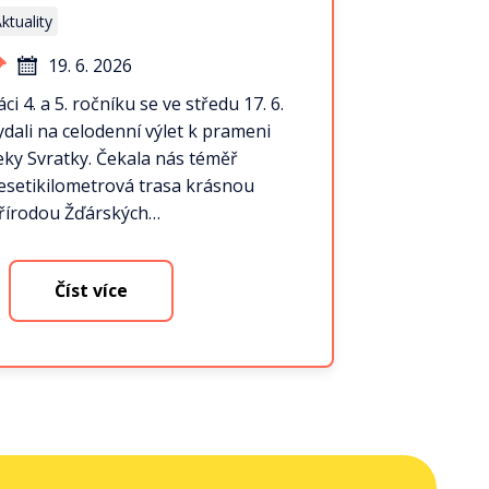
ktuality
19. 6. 2026
áci 4. a 5. ročníku se ve středu 17. 6.
ydali na celodenní výlet k prameni
eky Svratky. Čekala nás téměř
esetikilometrová trasa krásnou
řírodou Žďárských…
Číst více