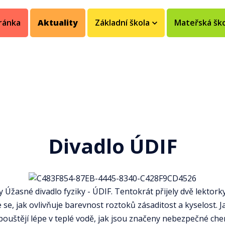
ránka
Aktuality
Základní škola
Mateřská šk
Divadlo ÚDIF
oly Úžasné divadlo fyziky - ÚDIF. Tentokrát přijely dvě lekt
se, jak ovlivňuje barevnost roztoků zásaditost a kyselost. J
ozpouštějí lépe v teplé vodě, jak jsou značeny nebezpečné ch