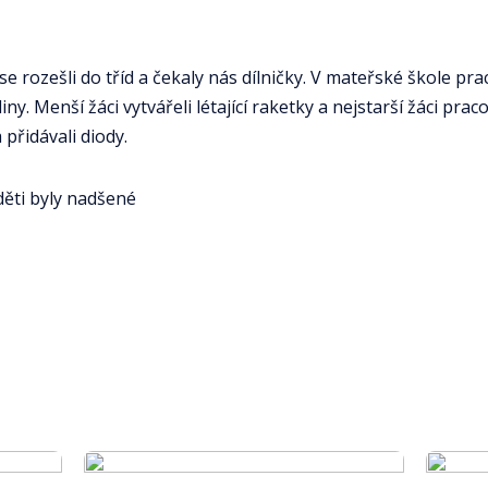
 rozešli do tříd a čekaly nás dílničky. V mateřské škole prac
ny. Menší žáci vytvářeli létající raketky a nejstarší žáci prac
přidávali diody.
ěti byly nadšené