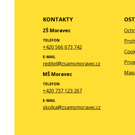
KONTAKTY
OST
ZŠ Moravec
Ochr
TELEFON
Proh
+420 566 673 742
Cook
E-MAIL
Proj
reditel@zsamsmoravec.cz
Map
MŠ Moravec
TELEFON
+420 737 123 267
E-MAIL
skolka@zsamsmoravec.cz