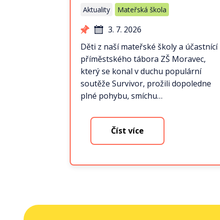
Aktuality
Mateřská škola
3. 7. 2026
Děti z naší mateřské školy a účastnící
příměstského tábora ZŠ Moravec,
který se konal v duchu populární
soutěže Survivor, prožili dopoledne
plné pohybu, smíchu…
Číst více