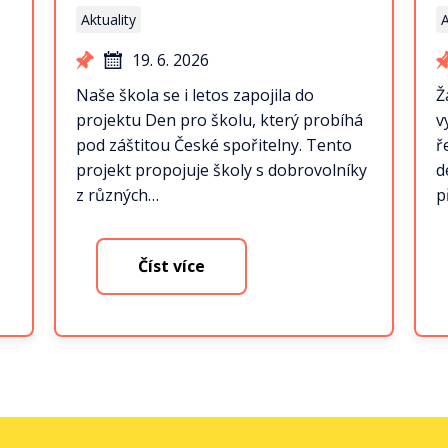
Aktuality
A
19. 6. 2026
Naše škola se i letos zapojila do
Ž
projektu Den pro školu, který probíhá
v
pod záštitou České spořitelny. Tento
ř
projekt propojuje školy s dobrovolníky
d
z různých…
p
Číst více