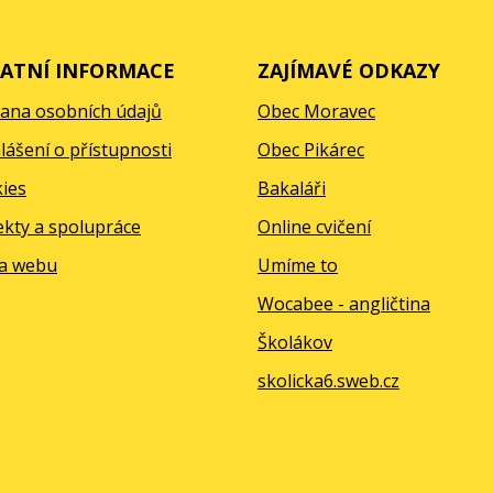
ATNÍ INFORMACE
ZAJÍMAVÉ ODKAZY
ana osobních údajů
Obec Moravec
lášení o přístupnosti
Obec Pikárec
ies
Bakaláři
ekty a spolupráce
Online cvičení
a webu
Umíme to
Wocabee - angličtina
Školákov
skolicka6.sweb.cz