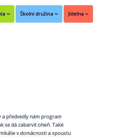
ola
Školní družina
Jídelna
orky a předvedly nám program
ak se dá zabarvit oheň. Také
emikálie v domácnosti a spoustu