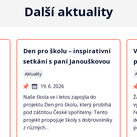
Další aktuality
Den pro školu – inspirativní
V
setkání s paní Janouškovou
p
Aktuality
A
19. 6. 2026
Naše škola se i letos zapojila do
Ž
projektu Den pro školu, který probíhá
v
pod záštitou České spořitelny. Tento
ř
projekt propojuje školy s dobrovolníky
d
z různých…
p