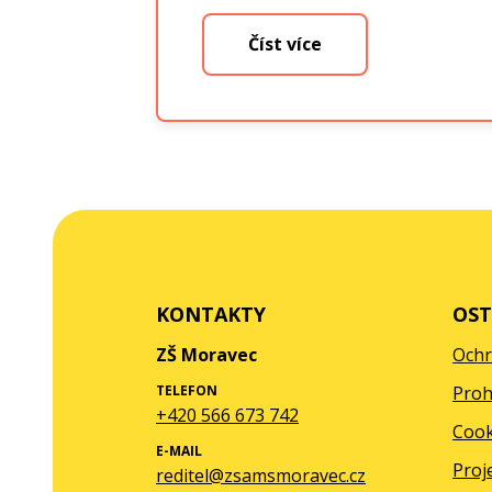
Číst více
KONTAKTY
OST
ZŠ Moravec
Ochr
TELEFON
Proh
+420 566 673 742
Cook
E-MAIL
Proj
reditel@zsamsmoravec.cz