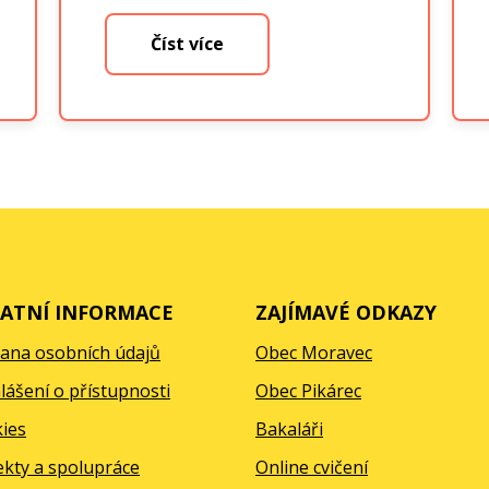
Číst více
ATNÍ INFORMACE
ZAJÍMAVÉ ODKAZY
ana osobních údajů
Obec Moravec
lášení o přístupnosti
Obec Pikárec
ies
Bakaláři
ekty a spolupráce
Online cvičení