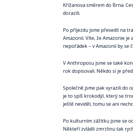
Křižanova směrem do Brna. Cesta 
dorazili.
Po příjezdu jsme přesedli na t
Amazonii. Víte, že Amazonie je 
nepořádek – v Amazonii by se čl
V Anthroposu jsme se také kone
rok dopisovali. Někdo si je před
Společně jsme pak vyrazili do c
je to spíš krokodýl, který se tr
ještě neviděl, tomu se ani nechc
Po kulturním zážitku jsme se od
Někteří zvládli zmrzlinu tak rych