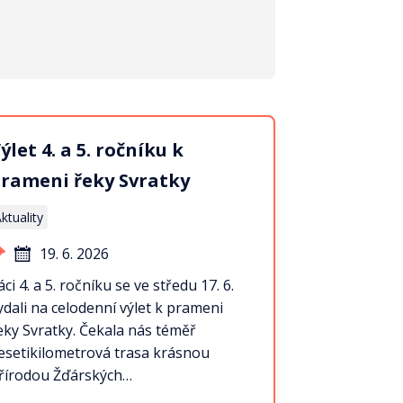
ýlet 4. a 5. ročníku k
rameni řeky Svratky
ktuality
19. 6. 2026
áci 4. a 5. ročníku se ve středu 17. 6.
ydali na celodenní výlet k prameni
eky Svratky. Čekala nás téměř
esetikilometrová trasa krásnou
řírodou Žďárských…