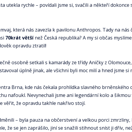
utekla rychle – povídali jsme si, svačili a někteří dokonce s
ramvaj, která nás zavezla k pavilonu Anthropos. Tady na nás
asi
70krát větší
než Česká republika? A my si občas myslím
ověk opravdu ztratil!
čně osobně setkali s kamarády ze třídy Aničky z Olomouce, s
stavoval úplně jinak, ale všichni byli moc milí a hned jsme si
entra Brna, kde nás čekala prohlídka slavného brněnského dra
ochu nafoukl. Nevynechali jsme ani legendární kolo a šikmou v
e věřit, že opravdu takhle nakřivo stojí.
měnili – byla pauza na občerstvení a velkou porci zmrzliny, 
le, že se jen zaprášilo, jiní se snažili stihnout sníst ji dřív,