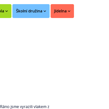
ola
Školní družina
Jídelna
 Ráno jsme vyrazili vlakem z