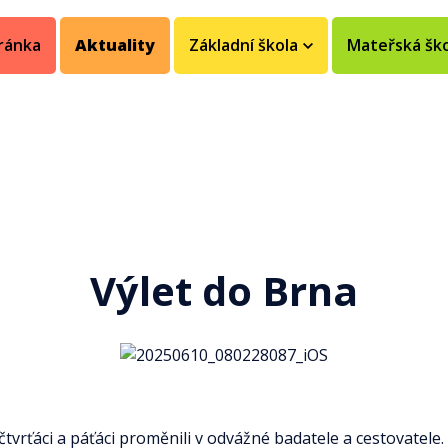
ránka
Aktuality
Základní škola
Mateřská šk
a
Výlet do Brna
čtvrťáci a páťáci proměnili v odvážné badatele a cestovatele.