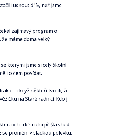
tačili usnout dřív, než jsme
 čekal zajímavý program o
e, že máme doma velký
e kterými jsme si celý školní
 měli o čem povídat.
ka – i když někteří tvrdili, že
ěžičku na Staré radnici. Kdo ji
která v horkém dni přišla vhod.
 než se promění v sladkou polévku.