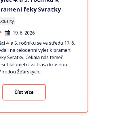
rameni řeky Svratky
ktuality
19. 6. 2026
áci 4. a 5. ročníku se ve středu 17. 6.
ydali na celodenní výlet k prameni
eky Svratky. Čekala nás téměř
esetikilometrová trasa krásnou
řírodou Žďárských…
Číst více