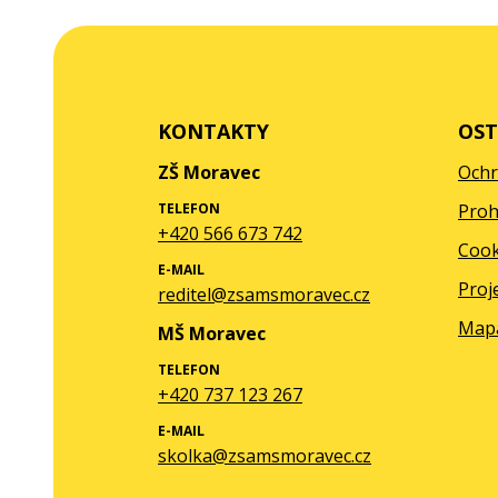
KONTAKTY
OST
ZŠ Moravec
Ochr
TELEFON
Proh
+420 566 673 742
Cook
E-MAIL
Proj
reditel@zsamsmoravec.cz
Map
MŠ Moravec
TELEFON
+420 737 123 267
E-MAIL
skolka@zsamsmoravec.cz