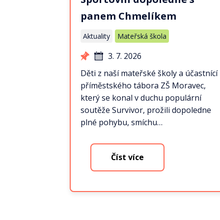
panem Chmelíkem
Aktuality
Mateřská škola
3. 7. 2026
Děti z naší mateřské školy a účastnící
příměstského tábora ZŠ Moravec,
který se konal v duchu populární
soutěže Survivor, prožili dopoledne
plné pohybu, smíchu…
Číst více