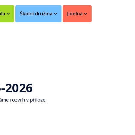
ola
Školní družina
Jídelna
5-2026
áme rozvrh v příloze.