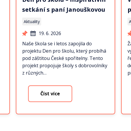
setkání s paní Janouškovou
p
Aktuality
A
19. 6. 2026
Naše škola se i letos zapojila do
Ž
projektu Den pro školu, který probíhá
v
pod záštitou České spořitelny. Tento
ř
projekt propojuje školy s dobrovolníky
d
z různých…
p
Číst více