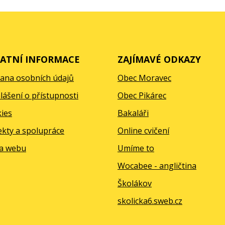
ATNÍ INFORMACE
ZAJÍMAVÉ ODKAZY
ana osobních údajů
Obec Moravec
lášení o přístupnosti
Obec Pikárec
ies
Bakaláři
ekty a spolupráce
Online cvičení
a webu
Umíme to
Wocabee - angličtina
Školákov
skolicka6.sweb.cz