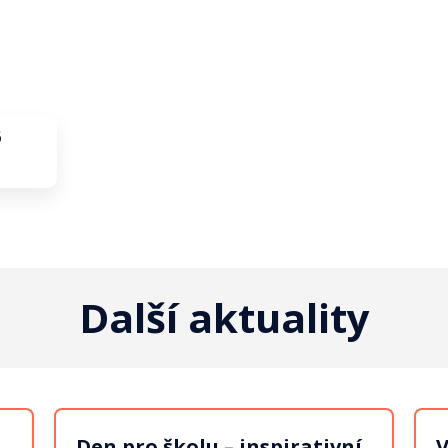
6
Další aktuality
Den pro školu – inspirativní
V