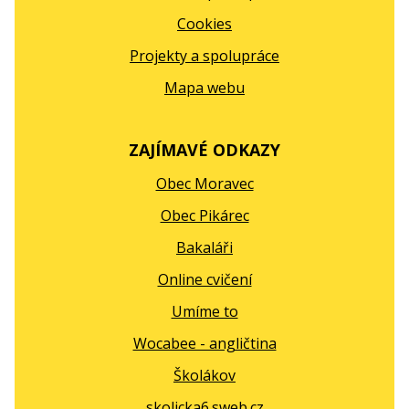
Cookies
Projekty a spolupráce
Mapa webu
ZAJÍMAVÉ ODKAZY
Obec Moravec
Obec Pikárec
Bakaláři
Online cvičení
Umíme to
Wocabee - angličtina
Školákov
skolicka6.sweb.cz