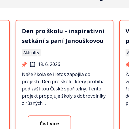
Den pro školu – inspirativní
V
setkání s paní Janouškovou
p
Aktuality
A
19. 6. 2026
Naše škola se i letos zapojila do
Ž
projektu Den pro školu, který probíhá
v
pod záštitou České spořitelny. Tento
ř
projekt propojuje školy s dobrovolníky
d
z různých…
p
Číst více