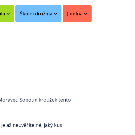
ola
Školní družina
Jídelna
 Moravec. Sobotní kroužek tento
je až neuvěřitelné, jaký kus