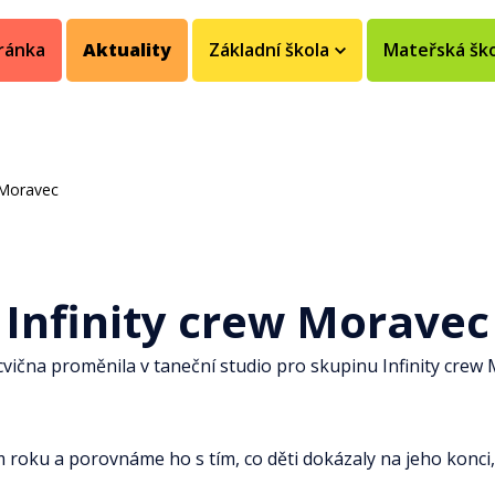
ránka
Aktuality
Základní škola
Mateřská šk
w Moravec
Infinity crew Moravec
cvična proměnila v taneční studio pro skupinu Infinity crew
oku a porovnáme ho s tím, co děti dokázaly na jeho konci, 