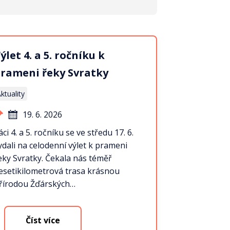
ýlet 4. a 5. ročníku k
rameni řeky Svratky
ktuality
19. 6. 2026
áci 4. a 5. ročníku se ve středu 17. 6.
ydali na celodenní výlet k prameni
eky Svratky. Čekala nás téměř
esetikilometrová trasa krásnou
řírodou Žďárských…
Číst více