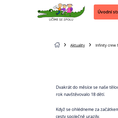
Úvodní st
Aktuality
Infinity cre
Dvakrát do měsíce se naše tělo
rok navštěvovalo 18 dětí.
Když se ohlédneme za začátkem r
cesty společně urazily.