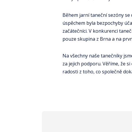
Během jarní taneční sezóny se d
úspěchem byla bezpochyby účast
začátečníci. V konkurenci taneč
pouze skupina z Brna a na prv
Na všechny naše tanečníky jsme
za jejich podporu. Věříme, že s
radosti z toho, co společně dok