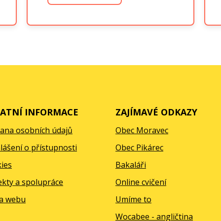
ATNÍ INFORMACE
ZAJÍMAVÉ ODKAZY
ana osobních údajů
Obec Moravec
lášení o přístupnosti
Obec Pikárec
ies
Bakaláři
ekty a spolupráce
Online cvičení
a webu
Umíme to
Wocabee - angličtina