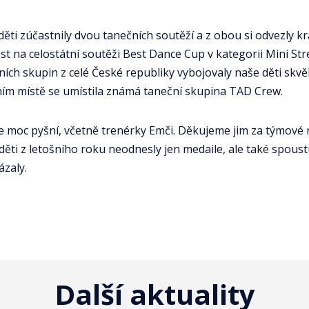
ěti zúčastnily dvou tanečních soutěží a z obou si odvezly kr
 na celostátní soutěži Best Dance Cup v kategorii Mini Stre
ních skupin z celé České republiky vybojovaly naše děti skvěl
ním místě se umístila známá taneční skupina TAD Crew.
 moc pyšní, včetně trenérky Emči. Děkujeme jim za týmové
i děti z letošního roku neodnesly jen medaile, ale také spous
ázaly.
Další aktuality