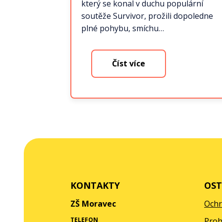
který se konal v duchu populární
soutěže Survivor, prožili dopoledne
plné pohybu, smíchu…
Číst více
KONTAKTY
OST
ZŠ Moravec
Ochr
TELEFON
Proh