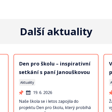
Další aktuality
Den pro školu – inspirativní
V
setkání s paní Janouškovou
p
Aktuality
A
19. 6. 2026
Naše škola se i letos zapojila do
Ž
projektu Den pro školu, který probíhá
v