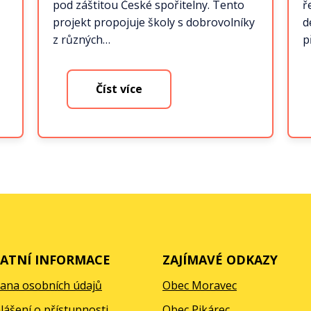
pod záštitou České spořitelny. Tento
ř
projekt propojuje školy s dobrovolníky
d
z různých…
p
Číst více
ATNÍ INFORMACE
ZAJÍMAVÉ ODKAZY
ana osobních údajů
Obec Moravec
lášení o přístupnosti
Obec Pikárec