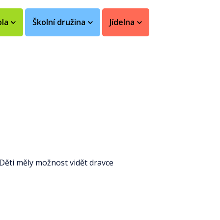
ola
Školní družina
Jídelna
Děti měly možnost vidět dravce