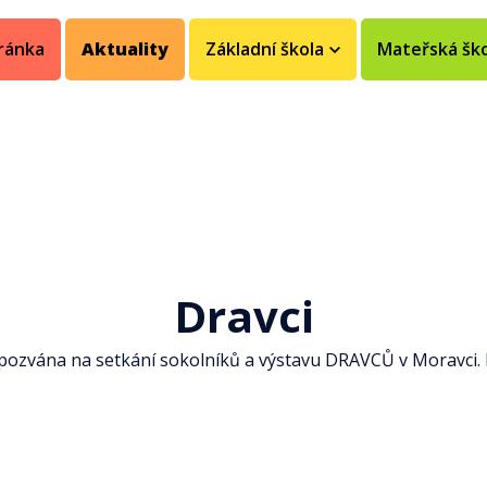
ránka
Aktuality
Základní škola
Mateřská šk
Dravci
 pozvána na setkání sokolníků a výstavu DRAVCŮ v Moravci. 