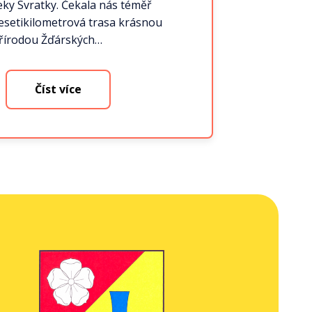
eky Svratky. Čekala nás téměř
esetikilometrová trasa krásnou
řírodou Žďárských…
Číst více