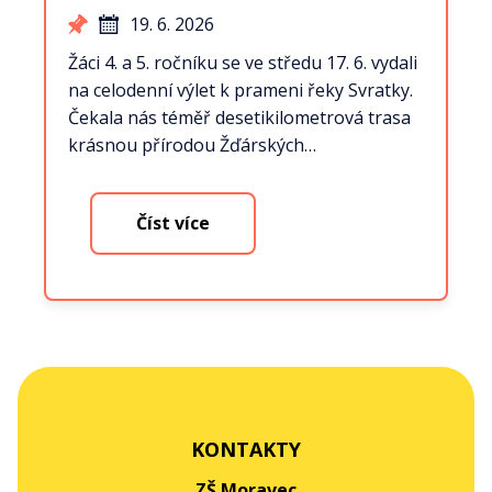
19. 6. 2026
Žáci 4. a 5. ročníku se ve středu 17. 6. vydali
na celodenní výlet k prameni řeky Svratky.
Čekala nás téměř desetikilometrová trasa
krásnou přírodou Žďárských…
Číst více
KONTAKTY
ZŠ Moravec