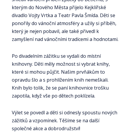
kterým do Nového Města přijelo Kejklířské
divadlo Vojty Vrtka a Teatr Pavla Šmída. Děti se
ponořily do vánoční atmosféry a užily si příběh,
který je nejen pobavil, ale také přivedl k
zamyšlení nad vánočními tradicemi a hodnotami.
Po divadelním zážitku se vydali do místní
knihovny. Děti měly možnost si vybrat knihy,
které si mohou půjčit. Našim prvňákům to
opravdu šlo a s prohlížením knih nemeškali.
Knih bylo tolik, že se paní knihovnice trošku
zapotila, když vše po dětech poklízela.
Výlet se povedl a děti si odnesly spoustu nových
zážitků a vzpomínek. Těšíme se na další
společné akce a dobrodružství!