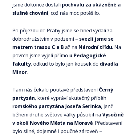
jsme dokonce dostali
pochvalu za ukázněné a
slušné chování
, což nás moc potěšilo.
Po příjezdu do Prahy jsme se hned vydali za
dobrodružstvím v podzemí –
svezli jsme se
metrem trasou C a B
až na
Národní třídu
. Na
povrch jsme vyjeli přímo
u Pedagogické
fakulty
, odkud to bylo jen kousek do
divadla
Minor
.
Tam nás čekalo poutavé představení
Černý
partyzán
, které vypráví skutečný příběh
romského partyzána Josefa Serinka
, jenž
během druhé světové války působil na
Vysočině
v okolí Nového Města na Moravě
. Představení
bylo silné, dojemné i poučné zároveň –