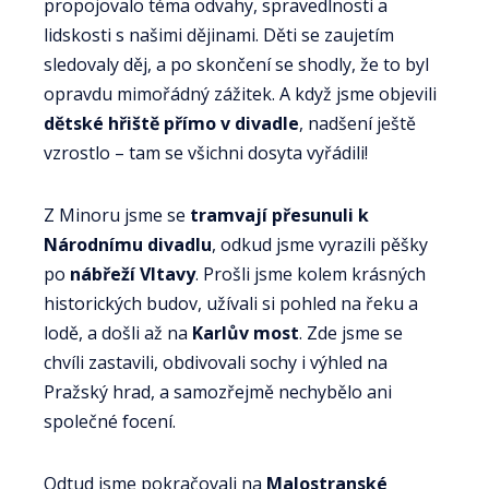
propojovalo téma odvahy, spravedlnosti a
lidskosti s našimi dějinami. Děti se zaujetím
sledovaly děj, a po skončení se shodly, že to byl
opravdu mimořádný zážitek. A když jsme objevili
dětské hřiště přímo v divadle
, nadšení ještě
vzrostlo – tam se všichni dosyta vyřádili!
Z Minoru jsme se
tramvají přesunuli k
Národnímu divadlu
, odkud jsme vyrazili pěšky
po
nábřeží Vltavy
. Prošli jsme kolem krásných
historických budov, užívali si pohled na řeku a
lodě, a došli až na
Karlův most
. Zde jsme se
chvíli zastavili, obdivovali sochy i výhled na
Pražský hrad, a samozřejmě nechybělo ani
společné focení.
Odtud jsme pokračovali na
Malostranské