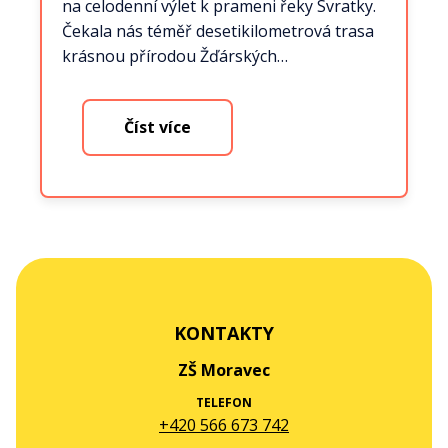
na celodenní výlet k prameni řeky Svratky.
Čekala nás téměř desetikilometrová trasa
krásnou přírodou Žďárských…
Číst více
KONTAKTY
ZŠ Moravec
TELEFON
+420 566 673 742