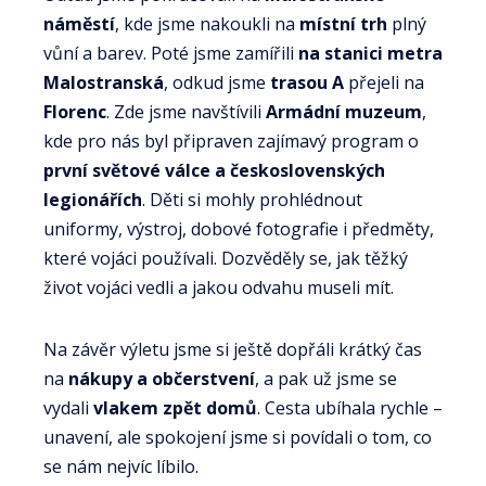
náměstí
, kde jsme nakoukli na
místní trh
plný
vůní a barev. Poté jsme zamířili
na stanici metra
Malostranská
, odkud jsme
trasou A
přejeli na
Florenc
. Zde jsme navštívili
Armádní muzeum
,
kde pro nás byl připraven zajímavý program o
první světové válce a československých
legionářích
. Děti si mohly prohlédnout
uniformy, výstroj, dobové fotografie i předměty,
které vojáci používali. Dozvěděly se, jak těžký
život vojáci vedli a jakou odvahu museli mít.
Na závěr výletu jsme si ještě dopřáli krátký čas
na
nákupy a občerstvení
, a pak už jsme se
vydali
vlakem zpět domů
. Cesta ubíhala rychle –
unavení, ale spokojení jsme si povídali o tom, co
se nám nejvíc líbilo.