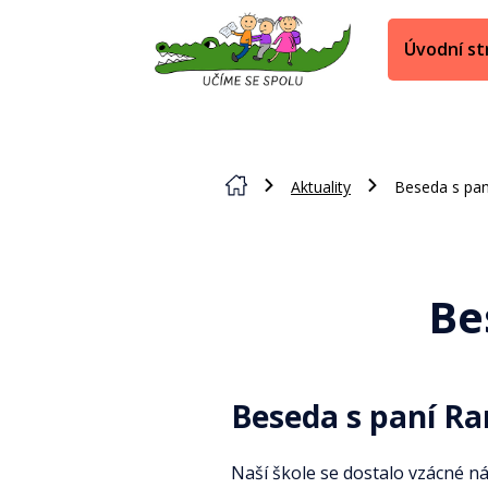
Úvodní st
Aktuality
Beseda s pa
Be
Beseda s paní Ra
Naší škole se dostalo vzácné ná