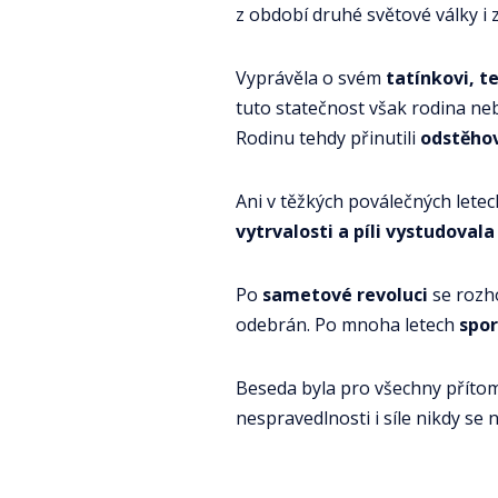
z období druhé světové války i z
Vyprávěla o svém
tatínkovi, t
tuto statečnost však rodina ne
Rodinu tehdy přinutili
odstěhov
Ani v těžkých poválečných lete
vytrvalosti a píli vystudovala
Po
sametové revoluci
se rozh
odebrán. Po mnoha letech
spor
Beseda byla pro všechny přítom
nespravedlnosti i síle nikdy se