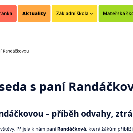
ránka
Aktuality
Základní škola
Mateřská šk
ní Randáčkovou
seda s paní Randáčko
ndáčkovou – příběh odvahy, ztrát 
vštěvy. Přijela k nám paní
Randáčková
, která žákům přiblíž