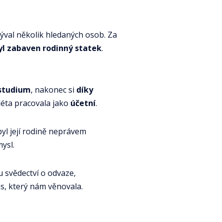
rýval několik hledaných osob. Za
l zabaven rodinný statek
.
studium
, nakonec si
díky
léta pracovala jako
účetní
.
byl její rodině neprávem
mysl.
 svědectví o odvaze,
as, který nám věnovala.