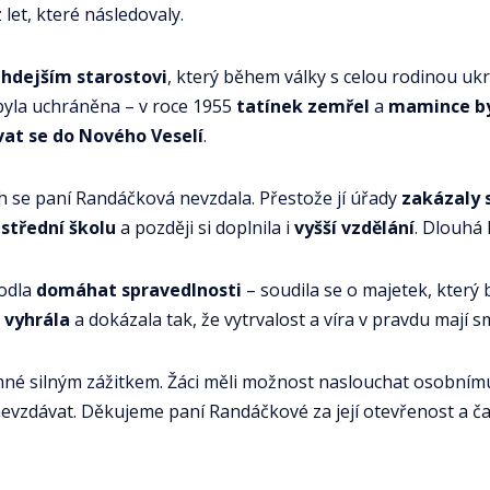
 let, které následovaly.
ehdejším starostovi
, který během války s celou rodinou uk
byla uchráněna – v roce 1955
tatínek zemřel
a
mamince by
at se do Nového Veselí
.
ch se paní Randáčková nevzdala. Přestože jí úřady
zakázaly 
 střední školu
a později si doplnila i
vyšší vzdělání
. Dlouhá 
odla
domáhat spravedlnosti
– soudila se o majetek, který 
 vyhrála
a dokázala tak, že vytrvalost a víra v pravdu mají s
né silným zážitkem. Žáci měli možnost naslouchat osobnímu
 nevzdávat. Děkujeme paní Randáčkové za její otevřenost a č