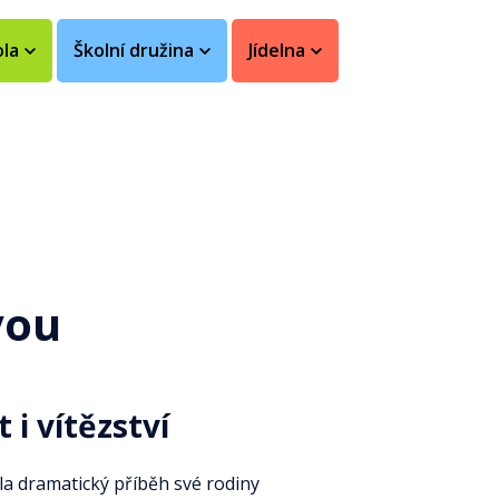
ola
Školní družina
Jídelna
vou
i vítězství
ila dramatický příběh své rodiny