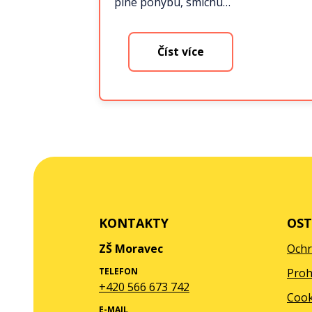
plné pohybu, smíchu…
Číst více
KONTAKTY
OST
ZŠ Moravec
Ochr
TELEFON
Proh
+420 566 673 742
Cook
E-MAIL