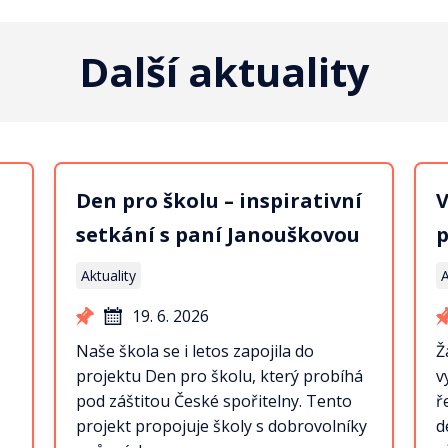
Další aktuality
Den pro školu – inspirativní
V
setkání s paní Janouškovou
p
Aktuality
A
19. 6. 2026
Naše škola se i letos zapojila do
Ž
projektu Den pro školu, který probíhá
v
pod záštitou České spořitelny. Tento
ř
projekt propojuje školy s dobrovolníky
d