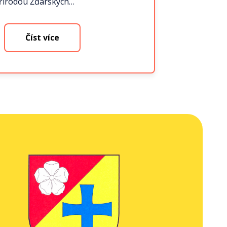
řírodou Žďárských…
Číst více