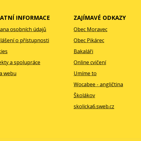
ATNÍ INFORMACE
ZAJÍMAVÉ ODKAZY
ana osobních údajů
Obec Moravec
lášení o přístupnosti
Obec Pikárec
ies
Bakaláři
ekty a spolupráce
Online cvičení
a webu
Umíme to
Wocabee - angličtina
Školákov
skolicka6.sweb.cz