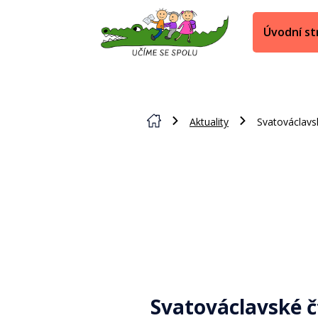
Úvodní st
Aktuality
Svatováclavs
Svatováclavské č