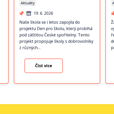
Aktuality
A
19. 6. 2026
Naše škola se i letos zapojila do
Ž
projektu Den pro školu, který probíhá
v
pod záštitou České spořitelny. Tento
ř
projekt propojuje školy s dobrovolníky
d
z různých…
p
Číst více