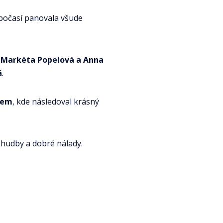
é počasí panovala všude
 Markéta Popelová a Anna
á
.
lem
, kde následoval krásný
hudby a dobré nálady.