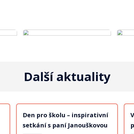
Další aktuality
Den pro školu – inspirativní
V
setkání s paní Janouškovou
p