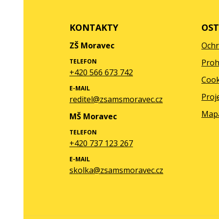
KONTAKTY
OST
ZŠ Moravec
Ochr
TELEFON
Proh
+420 566 673 742
Cook
E-MAIL
Proj
reditel@zsamsmoravec.cz
Map
MŠ Moravec
TELEFON
+420 737 123 267
E-MAIL
skolka@zsamsmoravec.cz