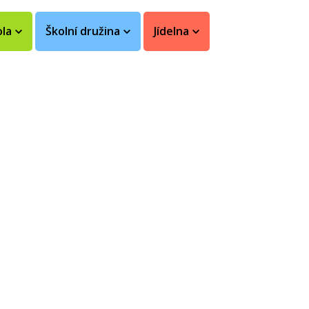
ola
Školní družina
Jídelna