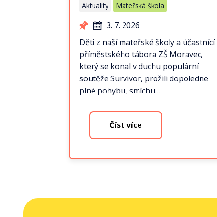
Aktuality
Mateřská škola
3. 7. 2026
Děti z naší mateřské školy a účastnící
příměstského tábora ZŠ Moravec,
který se konal v duchu populární
soutěže Survivor, prožili dopoledne
plné pohybu, smíchu…
Číst více