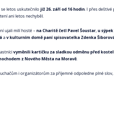
se letos uskutečnilo
již 26. září od 16 hodin
. I přes deštiv
ení ani letos nechyběl.
í ujali milí hosté –
na Charitě četl Pavel Šoustar
,
u sýpek
á
a
v kulturním domě paní spisovatelka Zdenka Šiborov
častníci
vyměnili kartičku za sladkou odměnu před koste
imochodem z Nového Města na Moravě
.
chačům i organizátorům za příjemné odpoledne plné slov, 