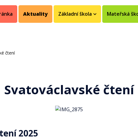
ránka
Aktuality
Základní škola
Mateřská šk
ké čtení
Svatováclavské čtení
tení 2025