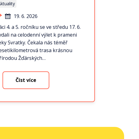
ktuality
19. 6. 2026
áci 4. a 5. ročníku se ve středu 17. 6.
ydali na celodenní výlet k prameni
eky Svratky. Čekala nás téměř
esetikilometrová trasa krásnou
řírodou Žďárských…
Číst více