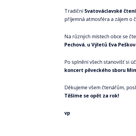
Tradiční
Svatováclavské čtení
příjemná atmosféra a zájem o čt
Na různých místech obce se čten
Pechová
,
u Výletů Eva Peškov
Po splnění všech stanovišť si ú
koncert pěveckého sboru M
Děkujeme všem čtenářům, poslu
Těšíme se opět za rok!
vp