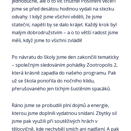
jednoduché, ale o to víc chutné! Posilněni večeří
jsme se před desátou hodinou vydali na stezku
odvahy. I když jsme všichni věděli, že jsme
stateční, napětí by se dalo krájet. Každý krok byl
malým dobrodružstvím – a o to větší radost jsme
měli, když jsme to všichni zvládli!
Po návratu do školy jsme den zakončili tematicky
– společným sledováním pohádky Zootropolis 2,
která krásně zapadla do našeho programu. Pak
už se škola ponořila do nočního klidu,
přerušovaného jen tichým šustěním spacáků.
Ráno jsme se probudili plní dojmů a energie,
kterou jsme doplnili vydatnou snídaní. Zbytky sil
jsme pak využili při soutěživých hrách v
tělocvičně, kde nechyběl smích ani nadšení. A pak