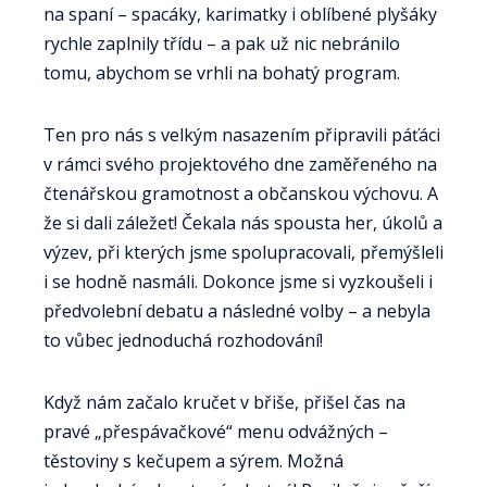
na spaní – spacáky, karimatky i oblíbené plyšáky
rychle zaplnily třídu – a pak už nic nebránilo
tomu, abychom se vrhli na bohatý program.
Ten pro nás s velkým nasazením připravili páťáci
v rámci svého projektového dne zaměřeného na
čtenářskou gramotnost a občanskou výchovu. A
že si dali záležet! Čekala nás spousta her, úkolů a
výzev, při kterých jsme spolupracovali, přemýšleli
i se hodně nasmáli. Dokonce jsme si vyzkoušeli i
předvolební debatu a následné volby – a nebyla
to vůbec jednoduchá rozhodování!
Když nám začalo kručet v břiše, přišel čas na
pravé „přespávačkové“ menu odvážných –
těstoviny s kečupem a sýrem. Možná