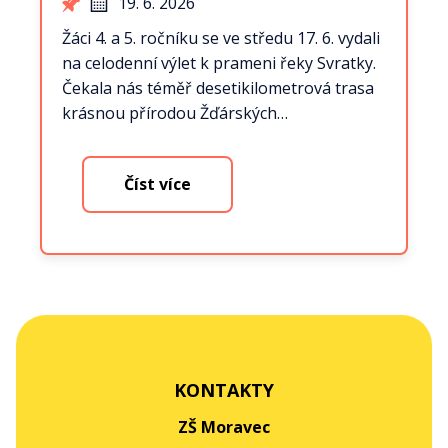
19. 6. 2026
Žáci 4. a 5. ročníku se ve středu 17. 6. vydali
na celodenní výlet k prameni řeky Svratky.
Čekala nás téměř desetikilometrová trasa
krásnou přírodou Žďárských…
Číst více
KONTAKTY
ZŠ Moravec