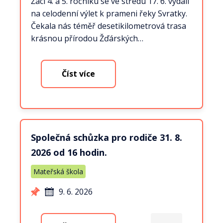
Žáci 4. a 5. ročníku se ve středu 17. 6. vydali
na celodenní výlet k prameni řeky Svratky.
Čekala nás téměř desetikilometrová trasa
krásnou přírodou Žďárských…
Číst více
Společná schůzka pro rodiče 31. 8.
2026 od 16 hodin.
Mateřská škola
9. 6. 2026