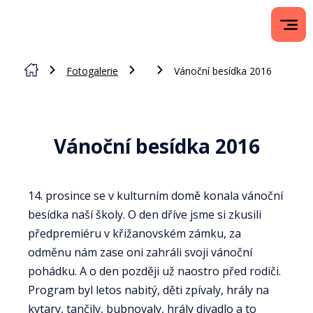
Fotogalerie
Vánoční besídka 2016
Vánoční besídka 2016
14. prosince se v kulturním domě konala vánoční
besídka naší školy. O den dříve jsme si zkusili
předpremiéru v křižanovském zámku, za
odměnu nám zase oni zahráli svoji vánoční
pohádku. A o den později už naostro před rodiči.
Program byl letos nabitý, děti zpívaly, hrály na
kytary, tančily, bubnovaly, hrály divadlo a to