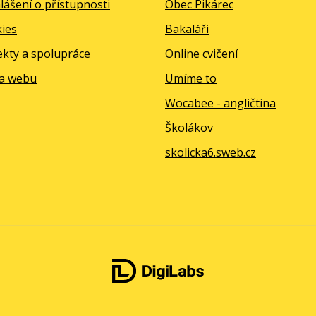
lášení o přístupnosti
Obec Pikárec
ies
Bakaláři
ekty a spolupráce
Online cvičení
a webu
Umíme to
Wocabee - angličtina
Školákov
skolicka6.sweb.cz