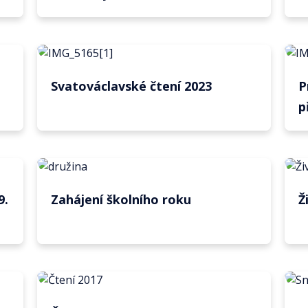
Svatováclavské čtení 2023
P
p
9.
Zahájení školního roku
Ž