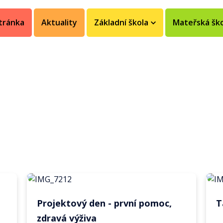
tránka
Aktuality
Základní škola
Mateřská šk
Projektový den - první pomoc,
T
zdravá výživa