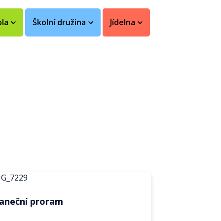
ola
Školní družina
Jídelna
aneční proram