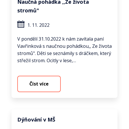
Naučná pohádka ,,Ze života
stromů"
1. 11. 2022
V pondělí 31.10.2022 k nám zavítala paní
Vavřinková s naučnou pohádkou,, Ze života
stromů". Děti se seznámily s dráčkem, který
střežil strom. Ocitly v lese,…
Číst více
Dýňování v MŠ