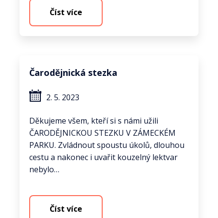
Číst více
Čarodějnická stezka
2. 5. 2023
Děkujeme všem, kteří si s námi užili
ČARODĚJNICKOU STEZKU V ZÁMECKÉM
PARKU. Zvládnout spoustu úkolů, dlouhou
cestu a nakonec i uvařit kouzelný lektvar
nebylo…
Číst více