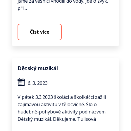
jsme za vesnicí vhodili do vody. Jde o zvyk,
při…
Číst více
Dětský muzikál
6. 3. 2023
V pátek 3.3.2023 školáci a školkáčci zažili
zajímavou aktivitu v tělocvičně. Šlo o
hudebně-pohybové aktivity pod názvem
Dětský muzikál. Děkujeme. Tulisová