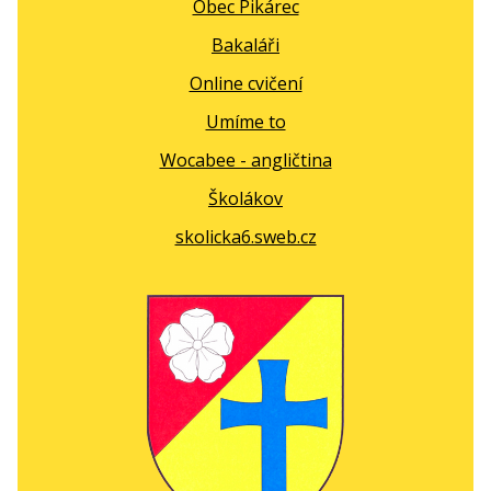
Obec Pikárec
Bakaláři
Online cvičení
Umíme to
Wocabee - angličtina
Školákov
skolicka6.sweb.cz