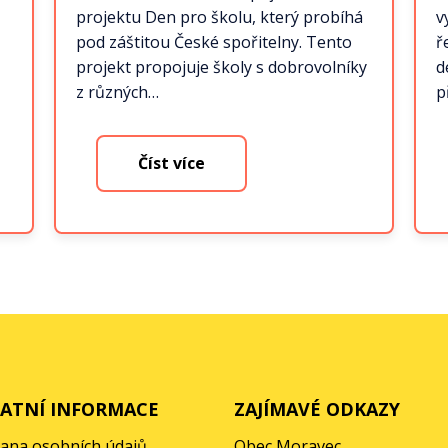
projektu Den pro školu, který probíhá
v
pod záštitou České spořitelny. Tento
ř
projekt propojuje školy s dobrovolníky
d
z různých…
p
Číst více
ATNÍ INFORMACE
ZAJÍMAVÉ ODKAZY
ana osobních údajů
Obec Moravec