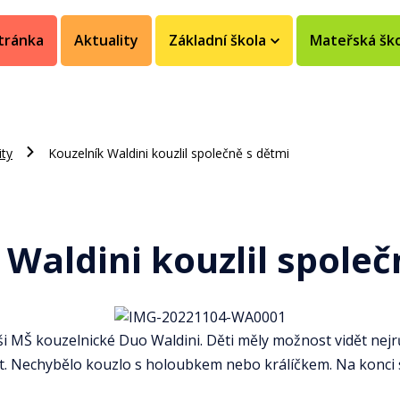
tránka
Aktuality
Základní škola
Mateřská šk
ity
Kouzelník Waldini kouzlil společně s dětmi
 Waldini kouzlil společ
ši MŠ kouzelnické Duo Waldini. Děti měly možnost vidět nejrů
t. Nechybělo kouzlo s holoubkem nebo králíčkem. Na konci s