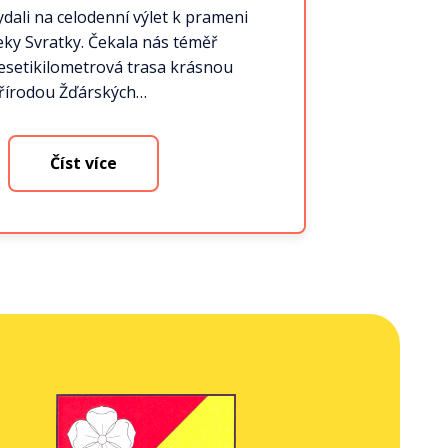
ydali na celodenní výlet k prameni
eky Svratky. Čekala nás téměř
esetikilometrová trasa krásnou
řírodou Žďárských…
Číst více