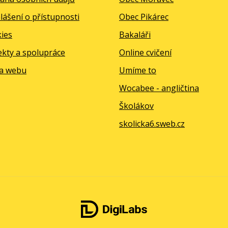
lášení o přístupnosti
Obec Pikárec
ies
Bakaláři
ekty a spolupráce
Online cvičení
a webu
Umíme to
Wocabee - angličtina
Školákov
skolicka6.sweb.cz