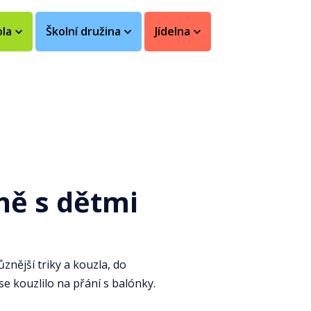
ola
Školní družina
Jídelna
ně s dětmi
znější triky a kouzla, do
e kouzlilo na přání s balónky.