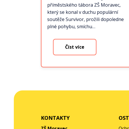
příměstského tábora ZŠ Moravec,
který se konal v duchu populární
soutěže Survivor, prožili dopoledne
plné pohybu, smíchu…
Číst více
KONTAKTY
OST
ZŠ Moravec
Ochr