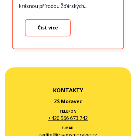
krásnou přírodou Žďárských…
Číst více
KONTAKTY
ZŠ Moravec
TELEFON
+420 566 673 742
E-MAIL
reditel@zsamsmoravec.cz