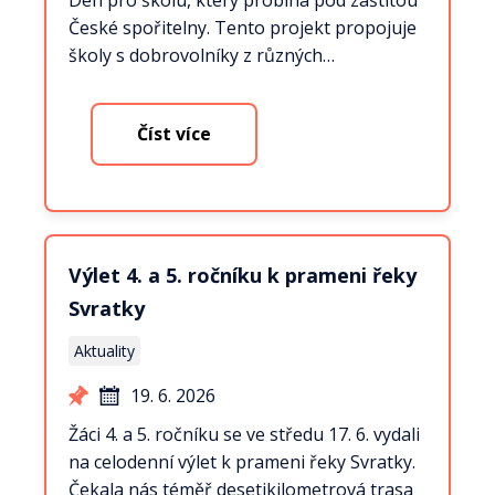
Den pro školu, který probíhá pod záštitou
České spořitelny. Tento projekt propojuje
školy s dobrovolníky z různých…
Číst více
Výlet 4. a 5. ročníku k prameni řeky
Svratky
Aktuality
19. 6. 2026
Žáci 4. a 5. ročníku se ve středu 17. 6. vydali
na celodenní výlet k prameni řeky Svratky.
Čekala nás téměř desetikilometrová trasa