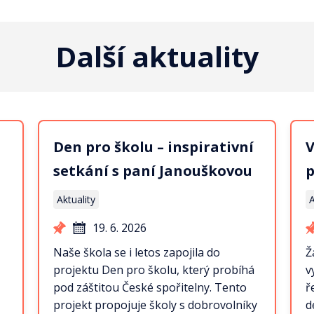
Další aktuality
Den pro školu – inspirativní
V
setkání s paní Janouškovou
p
Aktuality
A
19. 6. 2026
Naše škola se i letos zapojila do
Ž
projektu Den pro školu, který probíhá
v
pod záštitou České spořitelny. Tento
ř
projekt propojuje školy s dobrovolníky
d