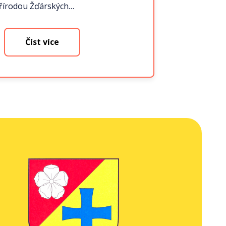
řírodou Žďárských…
Číst více