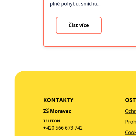
plné pohybu, smíchu…
Číst více
KONTAKTY
OST
ZŠ Moravec
Ochr
TELEFON
Proh
+420 566 673 742
Cook