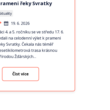
rameni řeky Svratky
ktuality
19. 6. 2026
áci 4. a 5. ročníku se ve středu 17. 6.
ydali na celodenní výlet k prameni
eky Svratky. Čekala nás téměř
esetikilometrová trasa krásnou
řírodou Žďárských…
Číst více