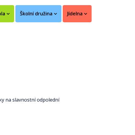
ola
Školní družina
Jídelna
čky na slavnostní odpolední