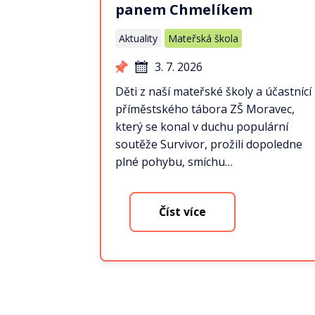
panem Chmelíkem
Aktuality
Mateřská škola
3. 7. 2026
Děti z naší mateřské školy a účastnící
příměstského tábora ZŠ Moravec,
který se konal v duchu populární
soutěže Survivor, prožili dopoledne
plné pohybu, smíchu…
Číst více