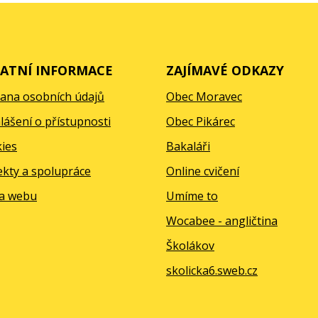
ATNÍ INFORMACE
ZAJÍMAVÉ ODKAZY
ana osobních údajů
Obec Moravec
lášení o přístupnosti
Obec Pikárec
ies
Bakaláři
ekty a spolupráce
Online cvičení
a webu
Umíme to
Wocabee - angličtina
Školákov
skolicka6.sweb.cz