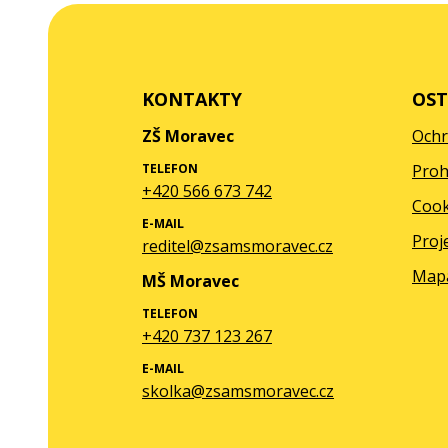
KONTAKTY
OST
ZŠ Moravec
Ochr
TELEFON
Proh
+420 566 673 742
Cook
E-MAIL
Proj
reditel@zsamsmoravec.cz
Map
MŠ Moravec
TELEFON
+420 737 123 267
E-MAIL
skolka@zsamsmoravec.cz