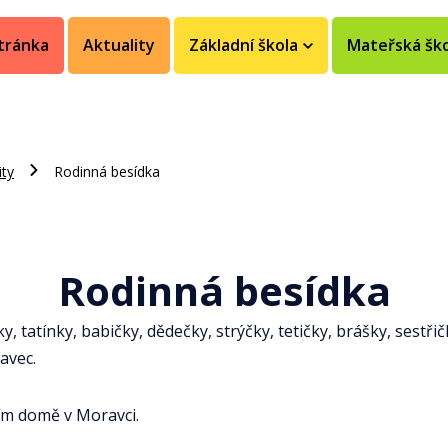
tránka
Aktuality
Základní škola
Mateřská šk
ity
Rodinná besídka
Rodinná besídka
tatínky, babičky, dědečky, strýčky, tetičky, brášky, sestři
ravec.
ním domě v Moravci.