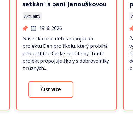
setkání s paní Janouškovou
p
Aktuality
A
19. 6. 2026
Naše škola se i letos zapojila do
Ž
projektu Den pro školu, který probíhá
v
pod záštitou České spořitelny. Tento
ř
projekt propojuje školy s dobrovolníky
d
z různých…
p
Číst více