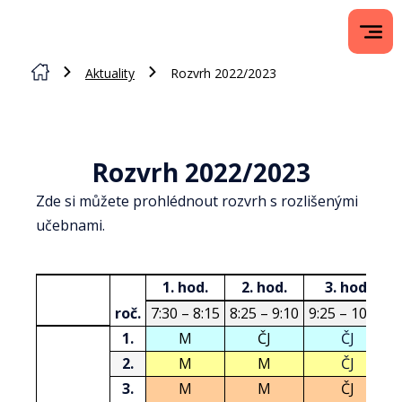
Aktuality
Rozvrh 2022/2023
Rozvrh 2022/2023
Zde si můžete prohlédnout rozvrh s rozlišenými
učebnami.
1. hod.
2. hod.
3. hod.
roč.
7:30 – 8:15
8:25 – 9:10
9:25 – 10:10
1.
M
ČJ
ČJ
2.
M
M
ČJ
3.
M
M
ČJ