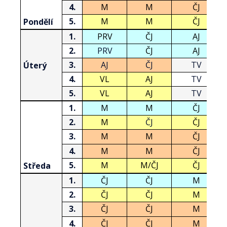
4.
M
M
ČJ
5.
M
M
ČJ
Pondělí
1.
PRV
ČJ
AJ
2.
PRV
ČJ
AJ
3.
AJ
ČJ
TV
Úterý
4.
VL
AJ
TV
5.
VL
AJ
TV
1.
M
M
ČJ
2.
M
ČJ
ČJ
3.
M
M
ČJ
4.
M
M
ČJ
5.
M
M/ČJ
ČJ
Středa
1.
ČJ
ČJ
M
2.
ČJ
ČJ
M
3.
ČJ
ČJ
M
4.
ČJ
ČJ
M