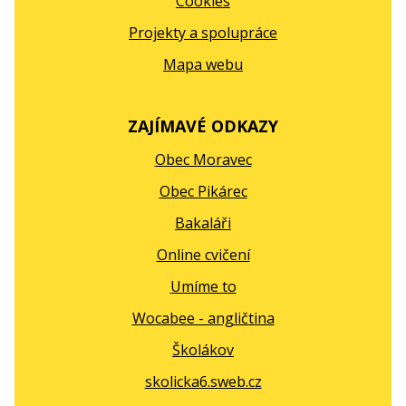
Cookies
Projekty a spolupráce
Mapa webu
ZAJÍMAVÉ ODKAZY
Obec Moravec
Obec Pikárec
Bakaláři
Online cvičení
Umíme to
Wocabee - angličtina
Školákov
skolicka6.sweb.cz