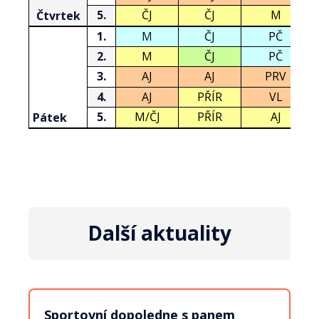
5.
ČJ
ČJ
M
Čtvrtek
1.
M
ČJ
PČ
2.
M
ČJ
PČ
3.
AJ
AJ
PRV
4.
AJ
PŘÍR
VL
5.
M/ČJ
PŘÍR
AJ
Pátek
Další aktuality
Sportovní dopoledne s panem