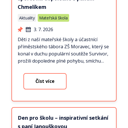
Chmelíkem
Aktuality
Mateřská škola
3. 7. 2026
Děti z naší mateřské školy a účastnící
příměstského tábora ZŠ Moravec, který se
konal v duchu populární soutěže Survivor,
prožili dopoledne plné pohybu, smíchu…
Číst více
Den pro školu – inspirativní setkání
s paní Janouškovou