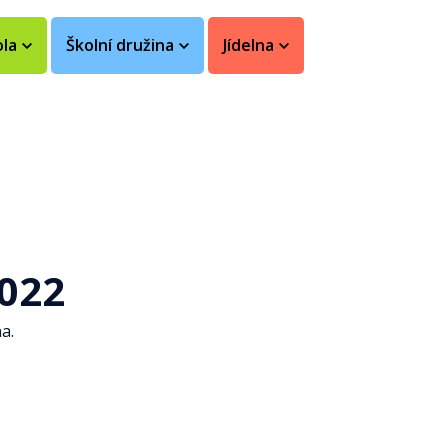
ola
Školní družina
Jídelna
2022
a.