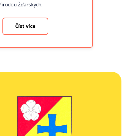
řírodou Žďárských…
Číst více