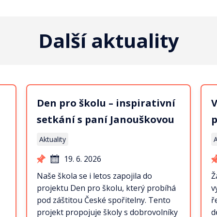
Další aktuality
Den pro školu – inspirativní
V
setkání s paní Janouškovou
p
Aktuality
A
19. 6. 2026
Naše škola se i letos zapojila do
Ž
projektu Den pro školu, který probíhá
v
pod záštitou České spořitelny. Tento
ř
projekt propojuje školy s dobrovolníky
d