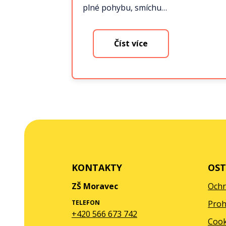
plné pohybu, smíchu…
Číst více
KONTAKTY
OST
ZŠ Moravec
Ochr
TELEFON
Proh
+420 566 673 742
Cook