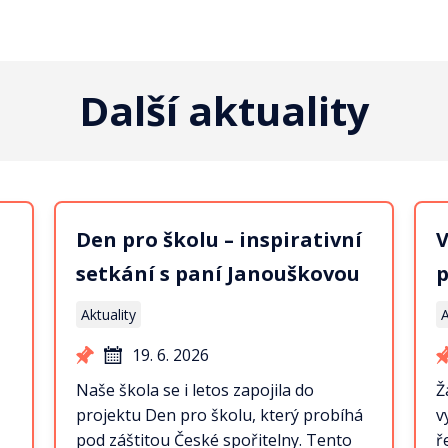
Další aktuality
Den pro školu – inspirativní
V
setkání s paní Janouškovou
p
Aktuality
A
19. 6. 2026
Naše škola se i letos zapojila do
Ž
projektu Den pro školu, který probíhá
v
pod záštitou České spořitelny. Tento
ř