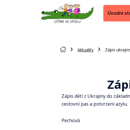
Úvodní st
Aktuality
Zápis ukrajin
Záp
Zápis dětí z Ukrajiny do základn
cestovní pas a potvrzení azylu.
Pechová