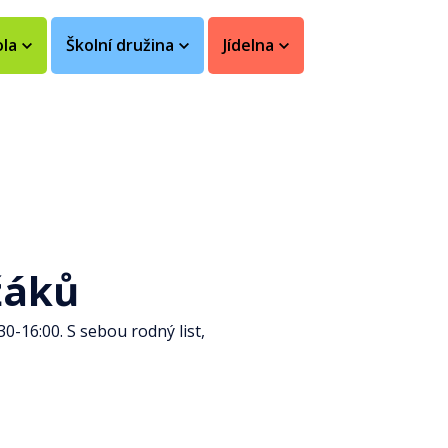
ola
Školní družina
Jídelna
žáků
30-16:00. S sebou rodný list,