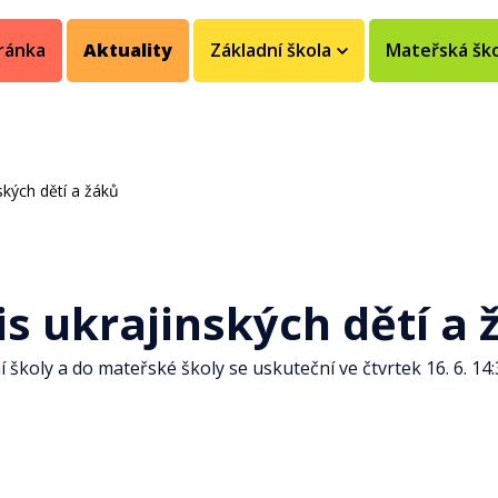
ránka
Aktuality
Základní škola
Mateřská šk
ských dětí a žáků
is ukrajinských dětí a 
í školy a do mateřské školy se uskuteční ve čtvrtek 16. 6. 14: