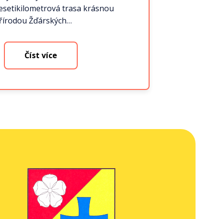
esetikilometrová trasa krásnou
řírodou Žďárských…
Číst více